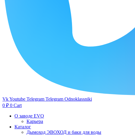
Vk
Youtube
Telegram
Telegram
Odnoklassniki
0
₽
0
Cart
О заводе EVO
Карьера
Каталог
Дымоход ЭВОХОД и баки для воды