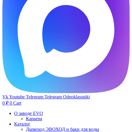
Vk
Youtube
Telegram
Telegram
Odnoklassniki
0
₽
0
Cart
О заводе EVO
Карьера
Каталог
Дымоход ЭВОХОД и баки для воды