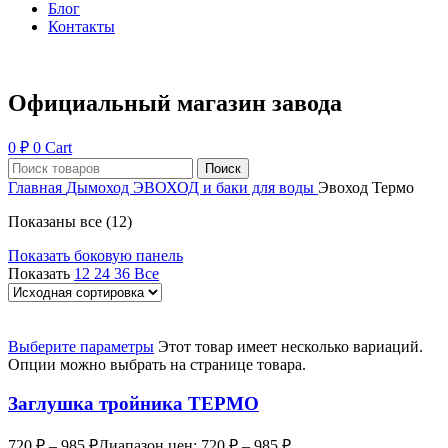
Блог
Контакты
Официальный магазин завода
0
₽
0
Cart
Поиск
Главная
Дымоход ЭВОХОД и баки для воды
Эвоход Термо
Показаны все (12)
Показать боковую панель
Показать
12
24
36
Все
Выберите параметры
Этот товар имеет несколько вариаций.
Опции можно выбрать на странице товара.
Заглушка тройника ТЕРМО
720
₽
–
985
₽
Диапазон цен: 720 ₽ – 985 ₽