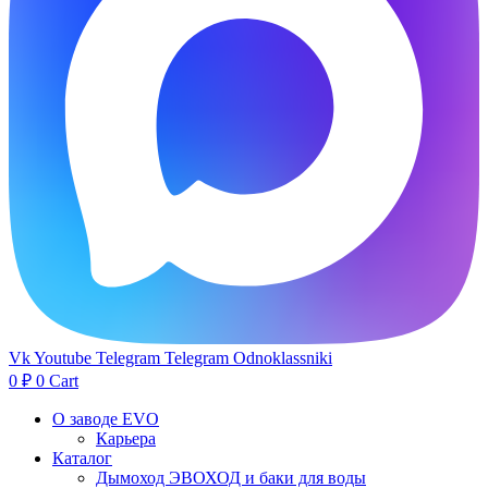
Vk
Youtube
Telegram
Telegram
Odnoklassniki
0
₽
0
Cart
О заводе EVO
Карьера
Каталог
Дымоход ЭВОХОД и баки для воды