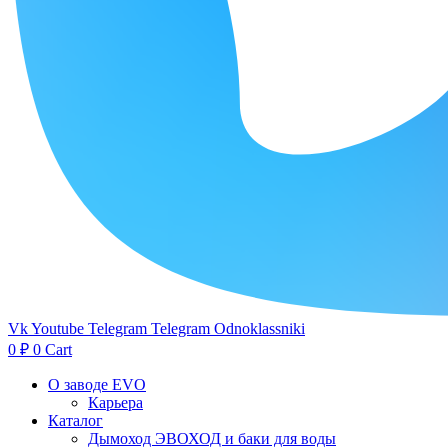
Vk
Youtube
Telegram
Telegram
Odnoklassniki
0
₽
0
Cart
О заводе EVO
Карьера
Каталог
Дымоход ЭВОХОД и баки для воды