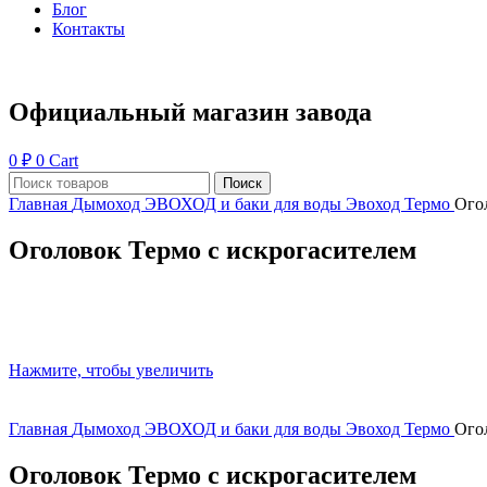
Блог
Контакты
Официальный магазин завода
0
₽
0
Cart
Поиск
Главная
Дымоход ЭВОХОД и баки для воды
Эвоход Термо
Ого
Оголовок Термо с искрогасителем
Нажмите, чтобы увеличить
Главная
Дымоход ЭВОХОД и баки для воды
Эвоход Термо
Ого
Оголовок Термо с искрогасителем