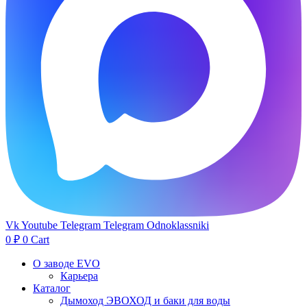
Vk
Youtube
Telegram
Telegram
Odnoklassniki
0
₽
0
Cart
О заводе EVO
Карьера
Каталог
Дымоход ЭВОХОД и баки для воды