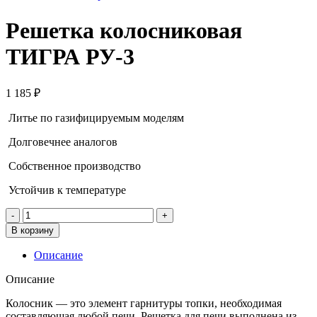
Решетка колосниковая
ТИГРА РУ-3
1 185
₽
Литье по газифицируемым моделям
Долговечнее аналогов
Собственное производство
Устойчив к температуре
Количество
товара
В корзину
Решетка
колосниковая
Описание
ТИГРА
РУ-3
Описание
Колосник — это элемент гарнитуры топки, необходимая
составляющая любой печи. Решетка для печи выполнена из