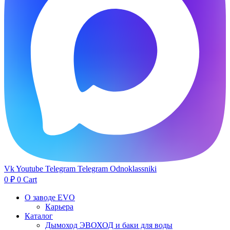
Vk
Youtube
Telegram
Telegram
Odnoklassniki
0
₽
0
Cart
О заводе EVO
Карьера
Каталог
Дымоход ЭВОХОД и баки для воды