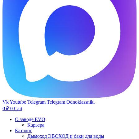
Vk
Youtube
Telegram
Telegram
Odnoklassniki
0
₽
0
Cart
О заводе EVO
Карьера
Каталог
Дымоход ЭВОХОД и баки для воды