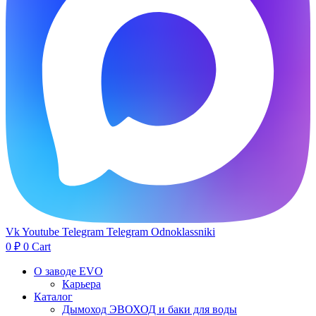
Vk
Youtube
Telegram
Telegram
Odnoklassniki
0
₽
0
Cart
О заводе EVO
Карьера
Каталог
Дымоход ЭВОХОД и баки для воды