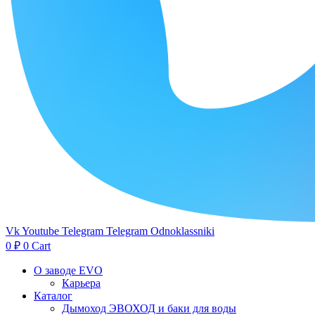
Vk
Youtube
Telegram
Telegram
Odnoklassniki
0
₽
0
Cart
О заводе EVO
Карьера
Каталог
Дымоход ЭВОХОД и баки для воды