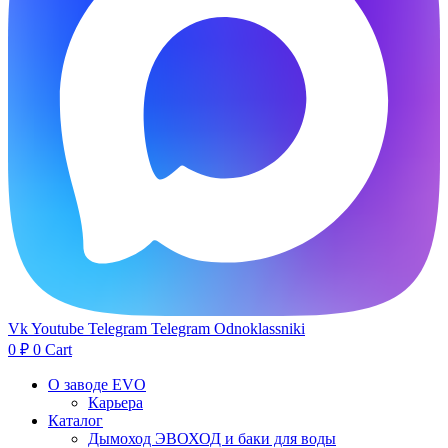
Vk
Youtube
Telegram
Telegram
Odnoklassniki
0
₽
0
Cart
О заводе EVO
Карьера
Каталог
Дымоход ЭВОХОД и баки для воды