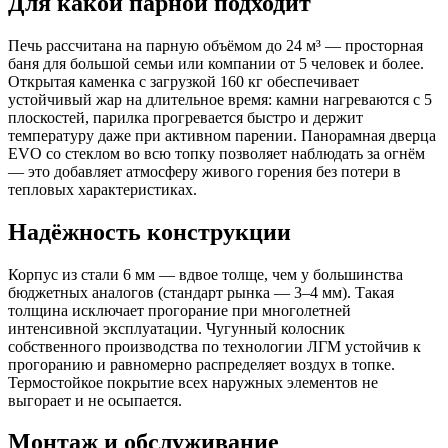
Для какой парной подходит
Печь рассчитана на парную объёмом до 24 м³ — просторная
баня для большой семьи или компании от 5 человек и более.
Открытая каменка с загрузкой 160 кг обеспечивает
устойчивый жар на длительное время: камни нагреваются с 5
плоскостей, парилка прогревается быстро и держит
температуру даже при активном парении. Панорамная дверца
EVO со стеклом во всю топку позволяет наблюдать за огнём
— это добавляет атмосферу живого горения без потери в
тепловых характеристиках.
Надёжность конструкции
Корпус из стали 6 мм — вдвое толще, чем у большинства
бюджетных аналогов (стандарт рынка — 3–4 мм). Такая
толщина исключает прогорание при многолетней
интенсивной эксплуатации. Чугунный колосник
собственного производства по технологии ЛГМ устойчив к
прогоранию и равномерно распределяет воздух в топке.
Термостойкое покрытие всех наружных элементов не
выгорает и не осыпается.
Монтаж и обслуживание