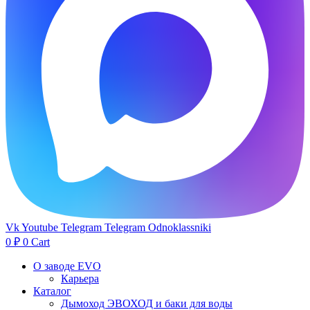
Vk
Youtube
Telegram
Telegram
Odnoklassniki
0
₽
0
Cart
О заводе EVO
Карьера
Каталог
Дымоход ЭВОХОД и баки для воды