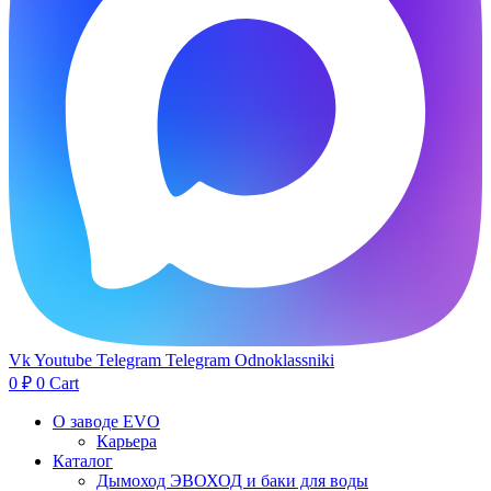
Vk
Youtube
Telegram
Telegram
Odnoklassniki
0
₽
0
Cart
О заводе EVO
Карьера
Каталог
Дымоход ЭВОХОД и баки для воды