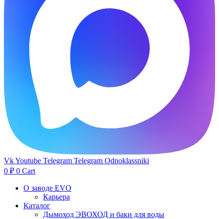
Vk
Youtube
Telegram
Telegram
Odnoklassniki
0
₽
0
Cart
О заводе EVO
Карьера
Каталог
Дымоход ЭВОХОД и баки для воды