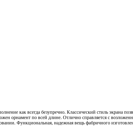
нение как всегда безупречно. Классический стиль экрана позво
ложен орнамент по всей длине. Отлично справляется с возложен
ьзовании. Функциональная, надежная вещь фабричного изготовле