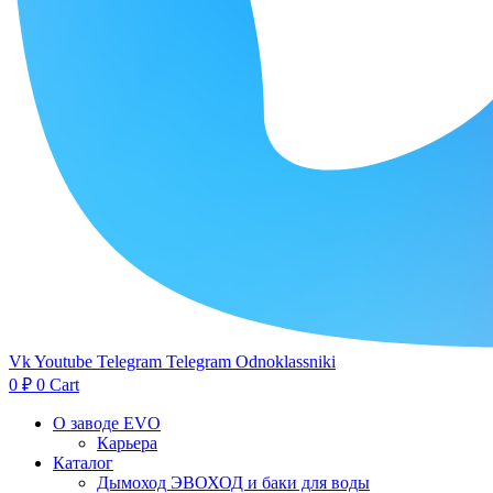
Vk
Youtube
Telegram
Telegram
Odnoklassniki
0
₽
0
Cart
О заводе EVO
Карьера
Каталог
Дымоход ЭВОХОД и баки для воды