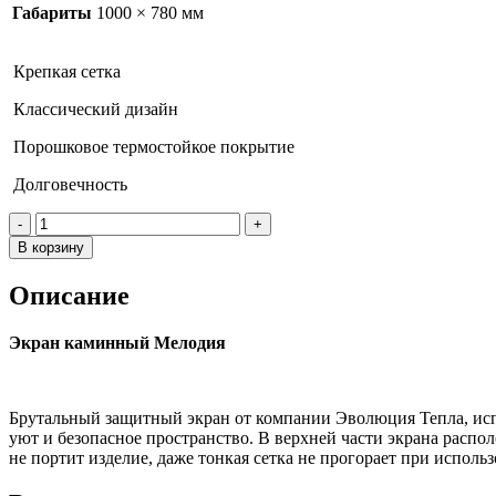
Габариты
1000 × 780 мм
Крепкая сетка
Классический дизайн
Порошковое термостойкое покрытие
Долговечность
Количество
товара
В корзину
Экран
МЕЛОДИЯ
Описание
чёрный
Экран каминный Мелодия
Брутальный защитный экран от компании Эволюция Тепла, испол
уют и безопасное пространство. В верхней части экрана распо
не портит изделие, даже тонкая сетка не прогорает при испол