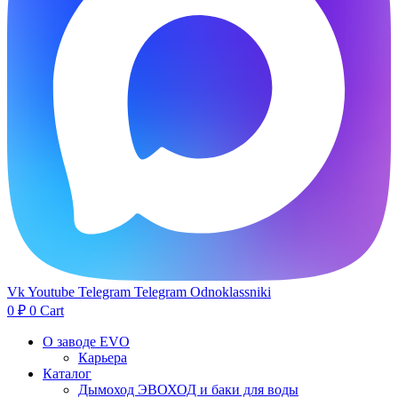
Vk
Youtube
Telegram
Telegram
Odnoklassniki
0
₽
0
Cart
О заводе EVO
Карьера
Каталог
Дымоход ЭВОХОД и баки для воды