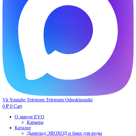
Vk
Youtube
Telegram
Telegram
Odnoklassniki
0
₽
0
Cart
О заводе EVO
Карьера
Каталог
Дымоход ЭВОХОД и баки для воды