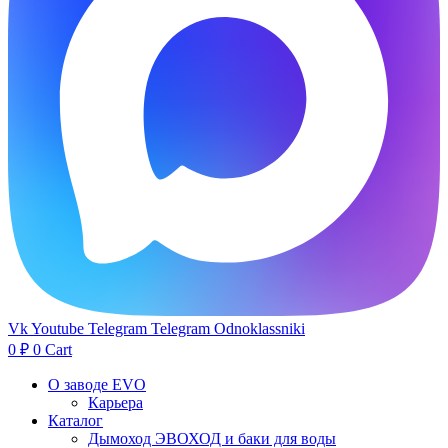
Vk
Youtube
Telegram
Telegram
Odnoklassniki
0
₽
0
Cart
О заводе EVO
Карьера
Каталог
Дымоход ЭВОХОД и баки для воды