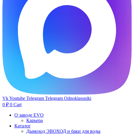
Vk
Youtube
Telegram
Telegram
Odnoklassniki
0
₽
0
Cart
О заводе EVO
Карьера
Каталог
Дымоход ЭВОХОД и баки для воды