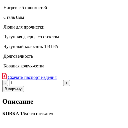
Нагрев с 5 плоскостей
Сталь 6мм
Люки для прочистки
Чугунная дверца со стеклом
Чугунный колосник ТИГРА
Долговечность
Кованая кожух-сетка
Скачать паспорт изделия
Количество
товара
В корзину
Ковка
15
Описание
-
малое
стекло
КОВКА 15м³ со стеклом