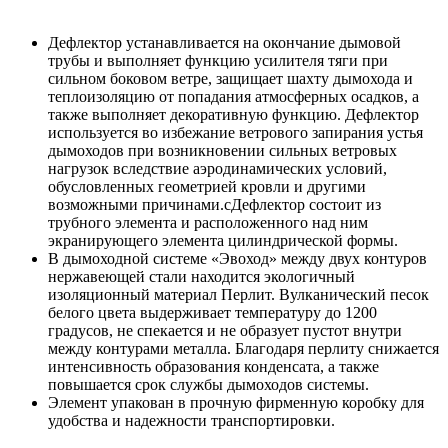
Дефлектор устанавливается на окончание дымо­вой
трубы и выполняет функцию усилителя тяги при
сильном боковом ветре, защищает шахту дымохода и
теплоизоляцию от попадания атмосферных осадков, а
также выполняет декоративную функцию. Дефлектор
используется во избежание ветрового запирания устья
дымоходов при возникновении сильных ветровых
нагрузок вследствие аэродинамических условий,
обусловленных геометрией кровли и дру­гими
возможными причинами.сДефлектор состоит из
трубного элемента и расположенного над ним
экранирующего элемента цилиндрической формы.
В дымоходной системе «Эвоход» между двух контуров
нержавеющей стали находится экологичный
изоляционный материал Перлит. Вулканический песок
белого цвета выдерживает температуру до 1200
градусов, не спекается и не образует пустот внутри
между контурами металла. Благодаря перлиту снижается
интенсивность образования конденсата, а также
повышается срок службы дымоходов системы.
Элемент упакован в прочную фирменную коробку для
удобства и надежности транспортировки.