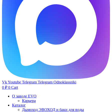
Vk
Youtube
Telegram
Telegram
Odnoklassniki
0
₽
0
Cart
О заводе EVO
Карьера
Каталог
Дымоход ЭВОХОД и баки для воды