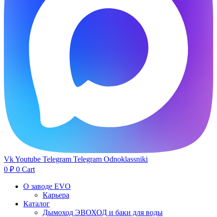
Vk
Youtube
Telegram
Telegram
Odnoklassniki
0
₽
0
Cart
О заводе EVO
Карьера
Каталог
Дымоход ЭВОХОД и баки для воды