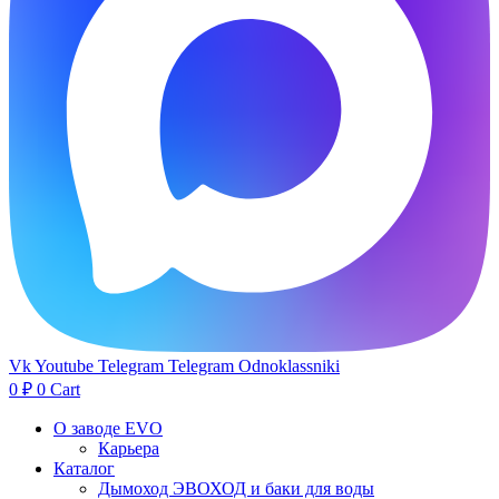
Vk
Youtube
Telegram
Telegram
Odnoklassniki
0
₽
0
Cart
О заводе EVO
Карьера
Каталог
Дымоход ЭВОХОД и баки для воды