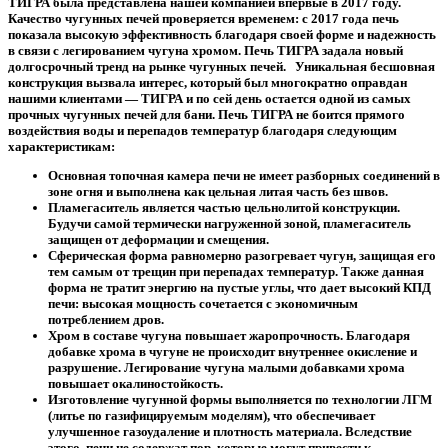
ТИГРА
была представлена нашей компанией впервые в 2017 году.
Качество чугунных печей проверяется временем: с 2017 года печь
показала высокую эффективность благодаря своей форме и надежность
в связи с легированием чугуна хромом. Печь ТИГРА задала новый
долгосрочный тренд на рынке чугунных печей. Уникальная бесшовная
конструкция вызвала интерес, который был многократно оправдан
нашими клиентами — ТИГРА и по сей день остается одной из самых
прочных чугунных печей для бани. Печь ТИГРА не боится прямого
воздействия воды и перепадов температур благодаря следующим
характеристикам:
Основная топочная камера печи не имеет разборных соединений в
зоне огня и выполнена как цельная литая часть без швов.
Пламегаситель является частью цельнолитой конструкции.
Будучи самой термически нагруженной зоной, пламегаситель
защищен от деформации и смещения.
Сферическая форма равномерно разогревает чугун, защищая его
тем самым от трещин при перепадах температур. Также данная
форма не тратит энергию на пустые углы, что дает высокий КПД
печи: высокая мощность сочетается с экономичным
потреблением дров.
Хром в составе чугуна повышает жаропрочность. Благодаря
добавке хрома в чугуне не происходит внутреннее окисление и
разрушение. Легирование чугуна малыми добавками хрома
повышает окалиностойкость.
Изготовление чугунной формы выполняется по технологии ЛГМ
(литье по газифицируемым моделям), что обеспечивает
улучшенное газоудаление и плотность материала. Вследствие
этого, печи не содержат пор, которые могут привести к