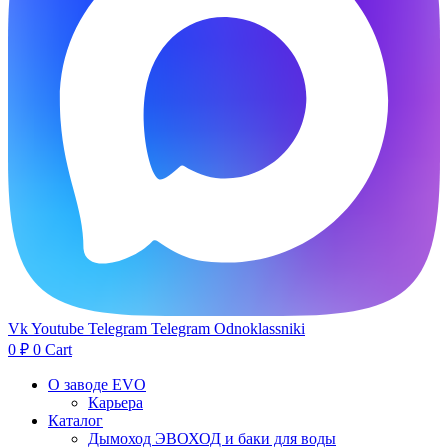
Vk
Youtube
Telegram
Telegram
Odnoklassniki
0
₽
0
Cart
О заводе EVO
Карьера
Каталог
Дымоход ЭВОХОД и баки для воды