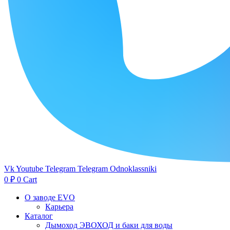
Vk
Youtube
Telegram
Telegram
Odnoklassniki
0
₽
0
Cart
О заводе EVO
Карьера
Каталог
Дымоход ЭВОХОД и баки для воды