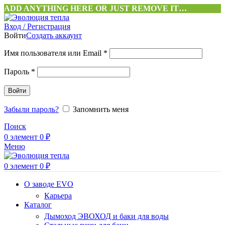
ADD ANYTHING HERE OR JUST REMOVE IT…
Вход / Регистрация
Войти
Создать аккаунт
Обязательно
Имя пользователя или Email
*
Обязательно
Пароль
*
Войти
Забыли пароль?
Запомнить меня
Поиск
0
элемент
0
₽
Меню
0
элемент
0
₽
О заводе EVO
Карьера
Каталог
Дымоход ЭВОХОД и баки для воды