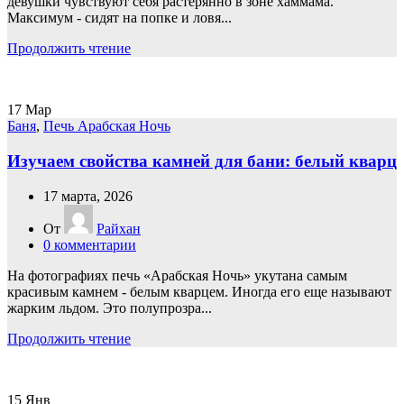
девушки чувствуют себя растерянно в зоне хаммама.
Максимум - сидят на попке и ловя...
Продолжить чтение
17
Мар
Баня
,
Печь Арабская Ночь
Изучаем свойства камней для бани: белый кварц
17 марта, 2026
От
Райхан
0
комментарии
На фотографиях печь «Арабская Ночь» укутана самым
красивым камнем - белым кварцем. Иногда его еще называют
жарким льдом. Это полупрозра...
Продолжить чтение
15
Янв