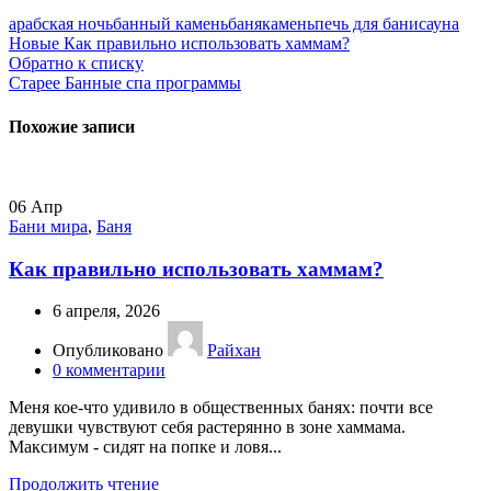
арабская ночь
банный камень
баня
камень
печь для бани
сауна
Новые
Как правильно использовать хаммам?
Обратно к списку
Старее
Банные спа программы
Похожие записи
06
Апр
Бани мира
,
Баня
Как правильно использовать хаммам?
6 апреля, 2026
Опубликовано
Райхан
0
комментарии
Меня кое-что удивило в общественных банях: почти все
девушки чувствуют себя растерянно в зоне хаммама.
Максимум - сидят на попке и ловя...
Продолжить чтение