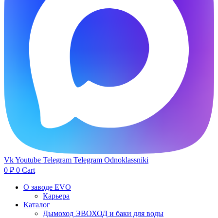
Vk
Youtube
Telegram
Telegram
Odnoklassniki
0
₽
0
Cart
О заводе EVO
Карьера
Каталог
Дымоход ЭВОХОД и баки для воды