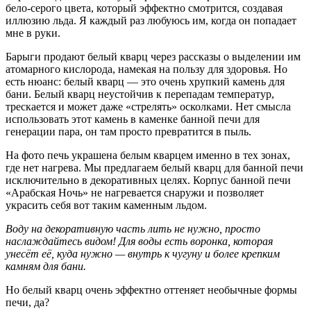
бело-серого цвета, который эффектно смотрится, создавая
иллюзию льда. Я каждый раз любуюсь им, когда он попадает
мне в руки.
Барыги продают белый кварц через рассказы о выделении им
атомарного кислорода, намекая на пользу для здоровья. Но
есть нюанс: белый кварц — это очень хрупкий камень для
бани. Белый кварц неустойчив к перепадам температур,
трескается и может даже «стрелять» осколками. Нет смысла
использовать этот камень в каменке банной печи для
генерации пара, он там просто превратится в пыль.
На фото печь украшена белым кварцем именно в тех зонах,
где нет нагрева. Мы предлагаем белый кварц для банной печи
исключительно в декоративных целях. Корпус банной печи
«Арабская Ночь» не нагревается снаружи и позволяет
украсить себя вот таким каменным льдом.
Воду на декоративную часть лить не нужно, просто
наслаждайтесь видом! Для воды есть воронка, которая
унесёт её, куда нужно — внутрь к чугуну и более крепким
камням для бани.
Но белый кварц очень эффектно оттеняет необычные формы
печи, да?