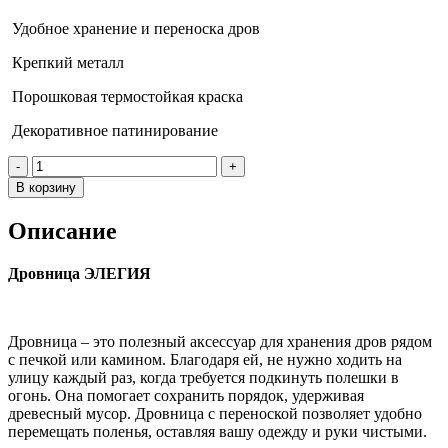
Удобное хранение и переноска дров
Крепкий металл
Порошковая термостойкая краска
Декоративное патинирование
Количество
товара
В корзину
Дровница
ЭЛЕГИЯ
Описание
Патина
Дровница ЭЛЕГИЯ
Дровница – это полезный аксессуар для хранения дров рядом
с печкой или камином. Благодаря ей, не нужно ходить на
улицу каждый раз, когда требуется подкинуть полешки в
огонь. Она помогает сохранить порядок, удерживая
древесный мусор. Дровница с переноской позволяет удобно
перемещать поленья, оставляя вашу одежду и руки чистыми.