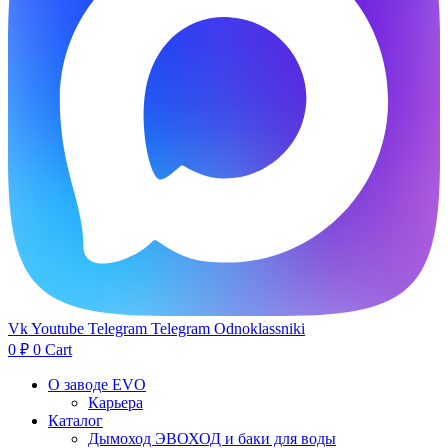
Vk
Youtube
Telegram
Telegram
Odnoklassniki
0
₽
0
Cart
О заводе EVO
Карьера
Каталог
Дымоход ЭВОХОД и баки для воды