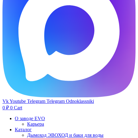
Vk
Youtube
Telegram
Telegram
Odnoklassniki
0
₽
0
Cart
О заводе EVO
Карьера
Каталог
Дымоход ЭВОХОД и баки для воды